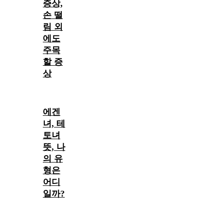
증상,
손 떨
림 외
에도
주목
할 증
상
에겐
녀, 테
토녀
뜻, 나
의 유
형은
어디
일까?