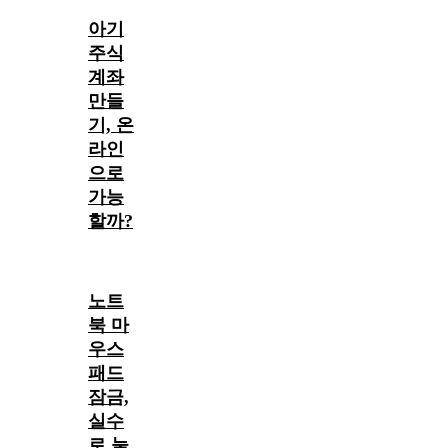
아기
주식
계좌
만들
기, 온
라인
으로
가능
할까?
노트
북 마
우스
패드
잠금,
실수
로 눌