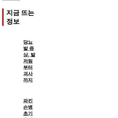
지금 뜨는
정보
당뇨
발 증
상, 발
저림
부터
괴사
까지
파킨
슨병
초기