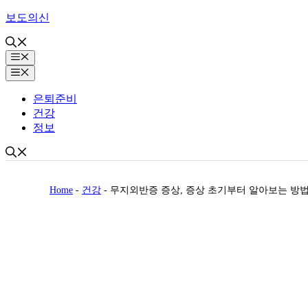
Skip
보도의신
to
content
Menu
Menu
은퇴준비
건강
정보
Home
-
건강
-
무지외반증 증상, 증상 초기부터 알아보는 방