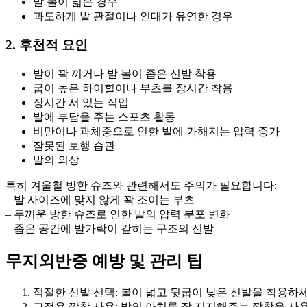
발 볼이 넓은 경우
과도하게 발 관절이나 인대가 유연한 경우
2. 후천적 요인
발이 꽉 끼거나 발 볼이 좁은 신발 착용
굽이 높은 하이힐이나 부츠를 장시간 착용
장시간 서 있는 직업
발에 부담을 주는 스포츠 활동
비만이나 과체중으로 인한 발에 가해지는 압력 증가
잘못된 보행 습관
발의 외상
특히 겨울철 방한 슈즈와 관련해서도 주의가 필요합니다:
– 발 사이즈에 맞지 않게 꽉 조이는 부츠
– 두꺼운 방한 슈즈로 인한 발의 압력 분포 변화
– 좁은 공간에 발가락이 갇히는 구조의 신발
무지외반증 예방 및 관리 팁
적절한 신발 선택: 볼이 넓고 뒷굽이 낮은 신발을 착용하세
교정용 깔창 사용: 발의 아치를 잘 지지해주는 깔창을 사