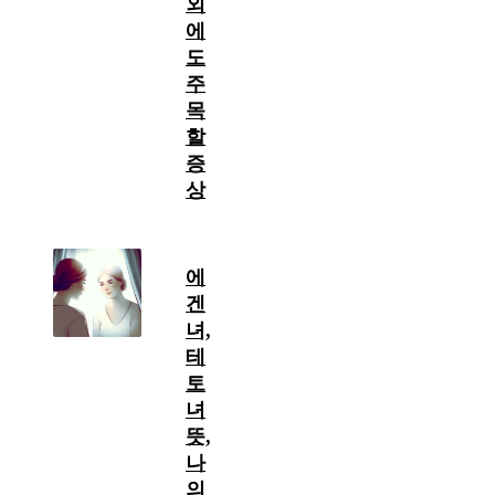
외
에
도
주
목
할
증
상
에
겐
녀,
테
토
녀
뜻,
나
의