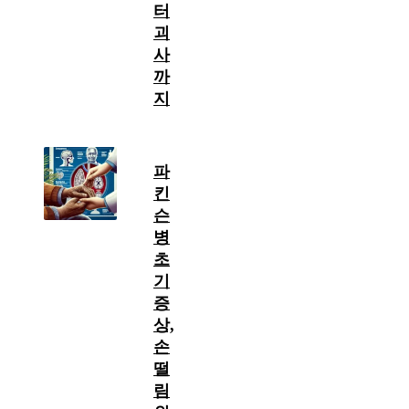
터
괴
사
까
지
파
킨
슨
병
초
기
증
상,
손
떨
림