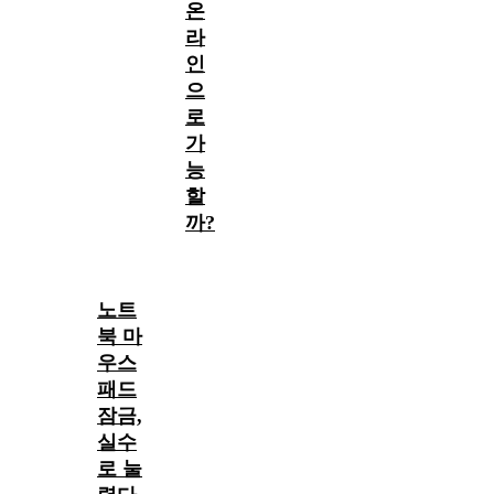
온
라
인
으
로
가
능
할
까?
노트
북 마
우스
패드
잠금,
실수
로 눌