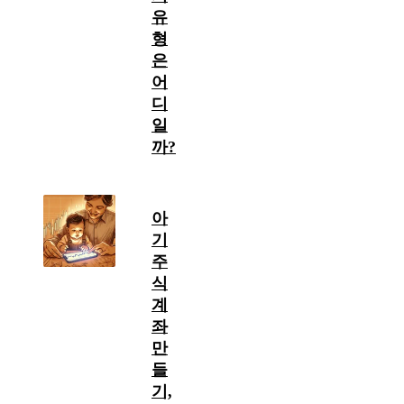
유
형
은
어
디
일
까?
아
기
주
식
계
좌
만
들
기,