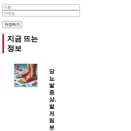
Name
Email
지금 뜨는
정보
당
뇨
발
증
상,
발
저
림
부