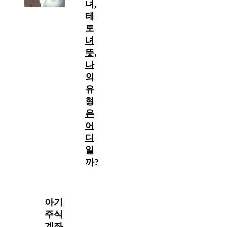
녀,
테
토
녀
뜻,
나
의
유
형
은
어
디
일
까?
아기
주식
계좌