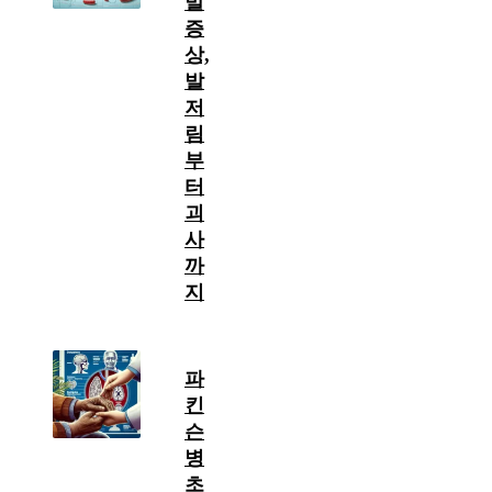
발
증
상,
발
저
림
부
터
괴
사
까
지
파
킨
슨
병
초