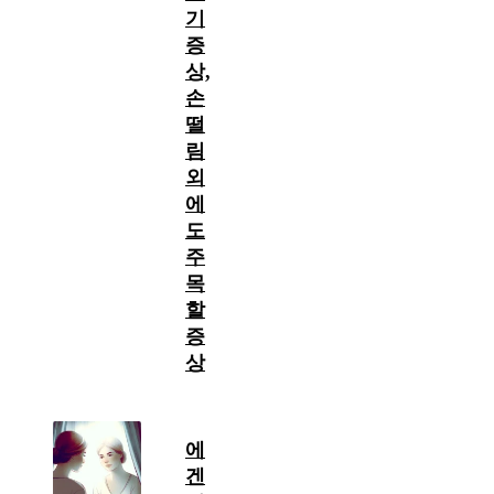
기
증
상,
손
떨
림
외
에
도
주
목
할
증
상
에
겐