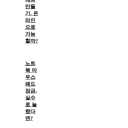
만들
기, 온
라인
으로
가능
할까?
노트
북 마
우스
패드
잠금,
실수
로 눌
렸다
면?