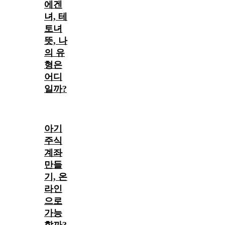
에겐
녀, 테
토녀
뜻, 나
의 유
형은
어디
일까?
아기
주식
계좌
만들
기, 온
라인
으로
가능