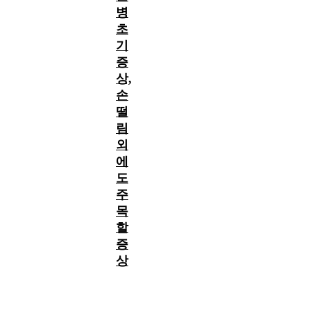
병
초
기
증
상,
손
떨
림
외
에
도
주
목
할
증
상