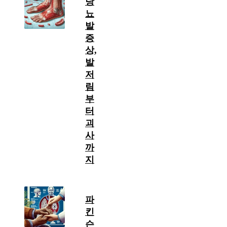
당
뇨
발
증
상,
발
저
림
부
터
괴
사
까
지
파
킨
슨