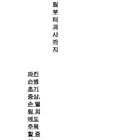
림
부
터
괴
사
까
지
파킨
슨병
초기
증상,
손 떨
림 외
에도
주목
할 증