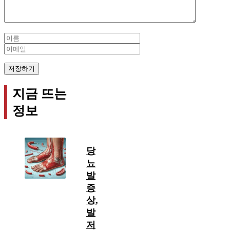
Name
Email
지금 뜨는
정보
당
뇨
발
증
상,
발
저