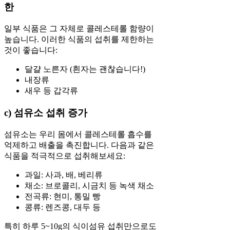
한
일부 식품은 그 자체로 콜레스테롤 함량이
높습니다. 이러한 식품의 섭취를 제한하는
것이 좋습니다:
달걀 노른자 (흰자는 괜찮습니다!)
내장류
새우 등 갑각류
c) 섬유소 섭취 증가
섬유소는 우리 몸에서 콜레스테롤 흡수를
억제하고 배출을 촉진합니다. 다음과 같은
식품을 적극적으로 섭취해보세요:
과일: 사과, 배, 베리류
채소: 브로콜리, 시금치 등 녹색 채소
전곡류: 현미, 통밀 빵
콩류: 렌즈콩, 대두 등
특히 하루 5~10g의 식이섬유 섭취만으로도