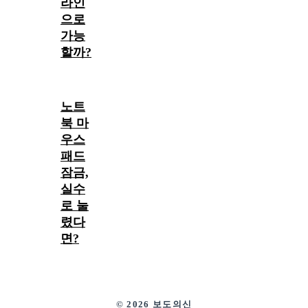
라인
으로
가능
할까?
노트
북 마
우스
패드
잠금,
실수
로 눌
렸다
면?
© 2026 보도의신