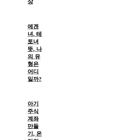
상
에겐
녀, 테
토녀
뜻, 나
의 유
형은
어디
일까?
아기
주식
계좌
만들
기, 온