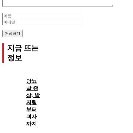
Name
Email
지금 뜨는
정보
당뇨
발 증
상, 발
저림
부터
괴사
까지