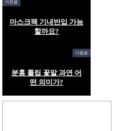
이전글
마스크팩 기내반입 가능
할까요?
다음글
분홍 튤립 꽃말 과연 어
떤 의미가?
Comment