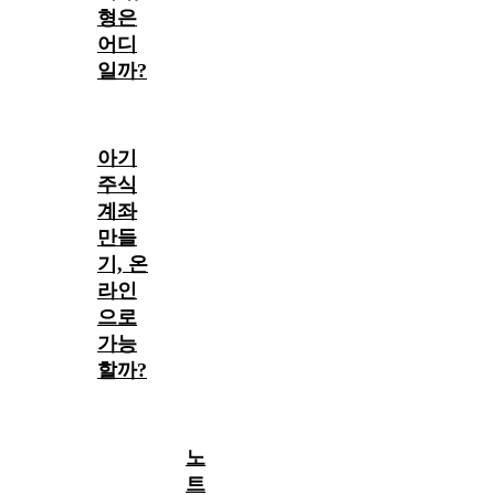
형은
어디
일까?
아기
주식
계좌
만들
기, 온
라인
으로
가능
할까?
노
트