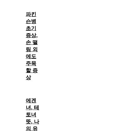
파킨
슨병
초기
증상,
손 떨
림 외
에도
주목
할 증
상
에겐
녀, 테
토녀
뜻, 나
의 유