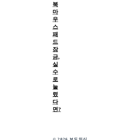
북
마
우
스
패
드
잠
금,
실
수
로
눌
렸
다
면?
© 2026 보도의신