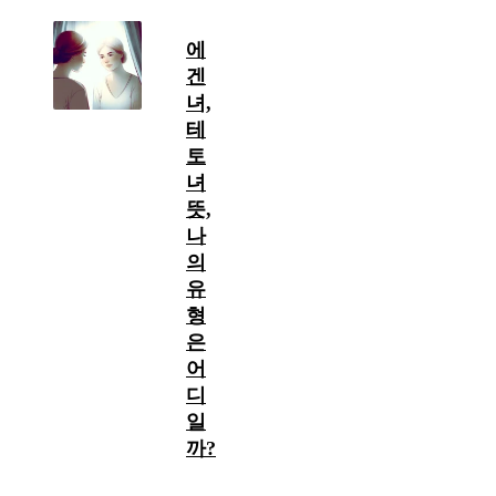
에
겐
녀,
테
토
녀
뜻,
나
의
유
형
은
어
디
일
까?