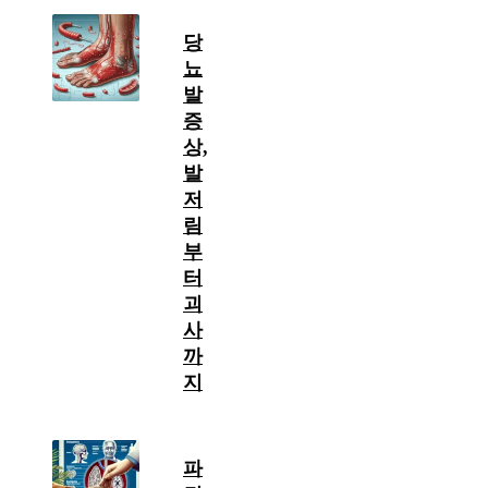
당
뇨
발
증
상,
발
저
림
부
터
괴
사
까
지
파