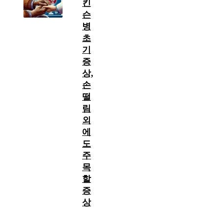
킨
슨
병
초
기
증
상,
손
떨
림
외
에
도
주
목
할
증
상