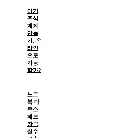
아기
주식
계좌
만들
기, 온
라인
으로
가능
할까?
노트
북 마
우스
패드
잠금,
실수