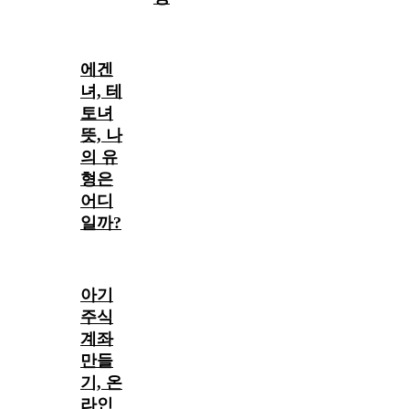
에겐
녀, 테
토녀
뜻, 나
의 유
형은
어디
일까?
아기
주식
계좌
만들
기, 온
라인