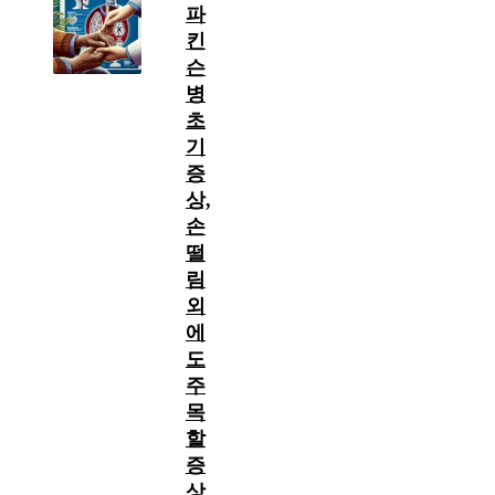
파
킨
슨
병
초
기
증
상,
손
떨
림
외
에
도
주
목
할
증
상