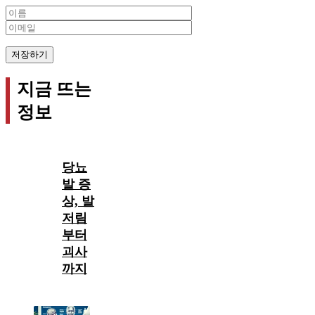
Name
Email
지금 뜨는
정보
당뇨
발 증
상, 발
저림
부터
괴사
까지