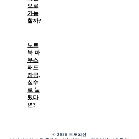
으로
가능
할까?
노트
북 마
우스
패드
잠금,
실수
로 눌
렸다
면?
© 2026 보도의신