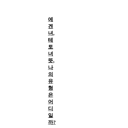
에
겐
녀,
테
토
녀
뜻,
나
의
유
형
은
어
디
일
까?