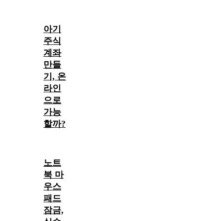
아기
주식
계좌
만들
기, 온
라인
으로
가능
할까?
노트
북 마
우스
패드
잠금,