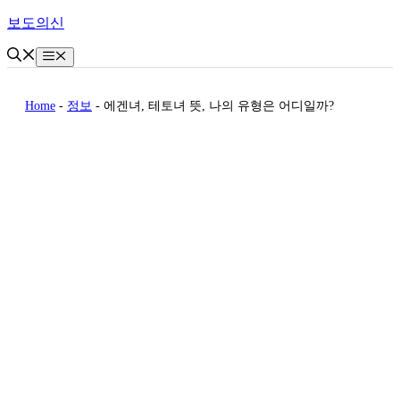
Skip
보도의신
to
content
Menu
Home
-
정보
-
에겐녀, 테토녀 뜻, 나의 유형은 어디일까?