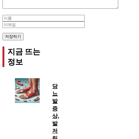
Name
Email
지금 뜨는
정보
당
뇨
발
증
상,
발
저
림