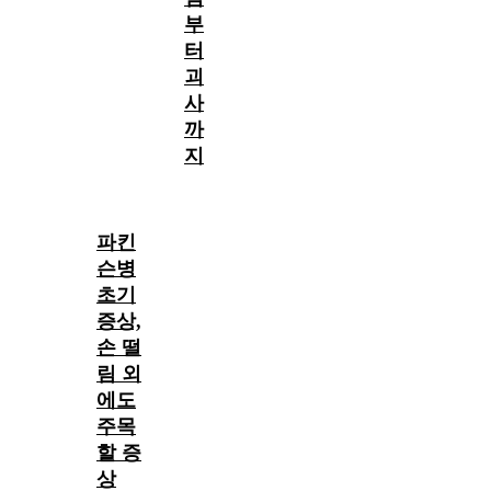
부
터
괴
사
까
지
파킨
슨병
초기
증상,
손 떨
림 외
에도
주목
할 증
상