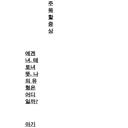
주
목
할
증
상
에겐
녀, 테
토녀
뜻, 나
의 유
형은
어디
일까?
아기