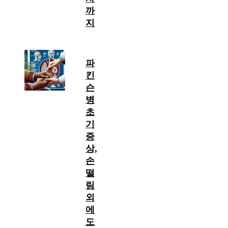
까
지
파
킨
슨
병
초
기
증
상,
손
떨
림
외
에
도