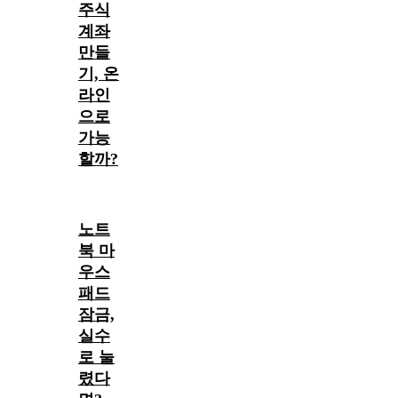
주식
계좌
만들
기, 온
라인
으로
가능
할까?
노트
북 마
우스
패드
잠금,
실수
로 눌
렸다