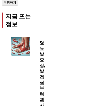
지금 뜨는
정보
당
뇨
발
증
상,
발
저
림
부
터
괴
사