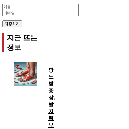
Name
Email
지금 뜨는
정보
당
뇨
발
증
상,
발
저
림
부