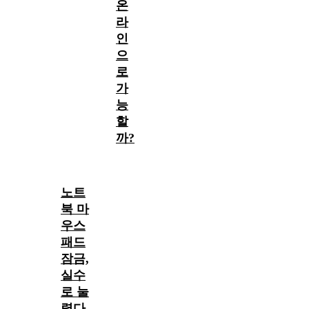
온
라
인
으
로
가
능
할
까?
노트
북 마
우스
패드
잠금,
실수
로 눌
렸다