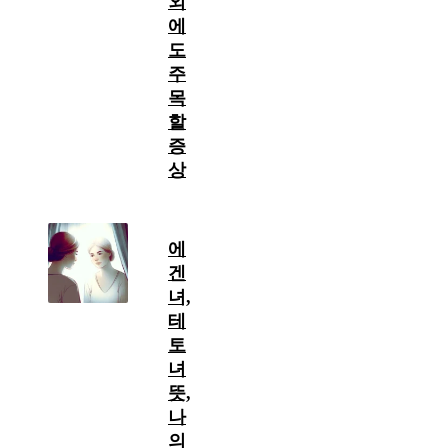
외
에
도
주
목
할
증
상
에
겐
녀,
테
토
녀
뜻,
나
의