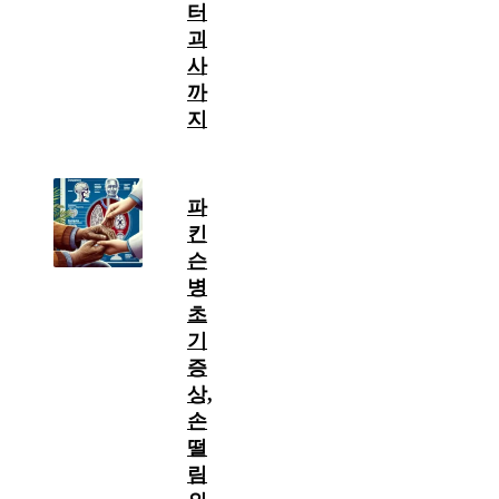
터
괴
사
까
지
파
킨
슨
병
초
기
증
상,
손
떨
림