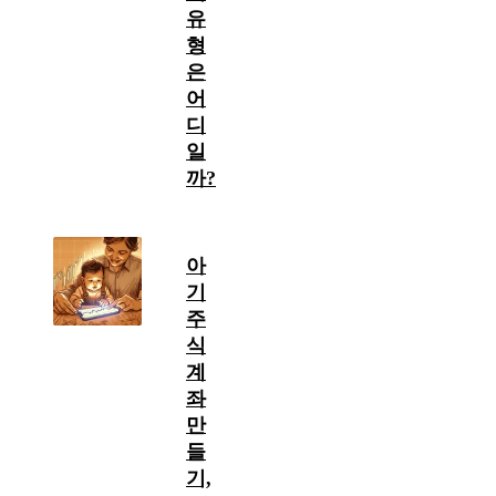
유
형
은
어
디
일
까?
아
기
주
식
계
좌
만
들
기,