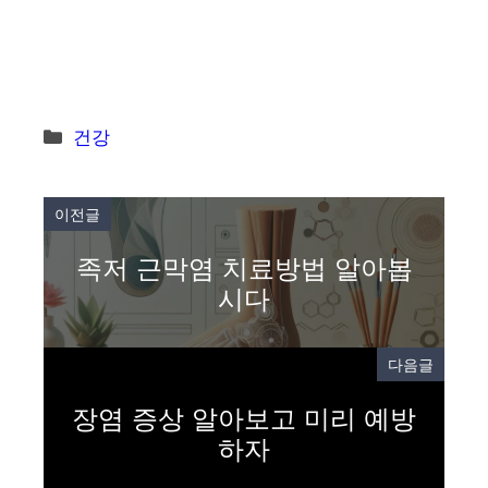
Categories
건강
이전글
족저 근막염 치료방법 알아봅
시다
다음글
장염 증상 알아보고 미리 예방
하자