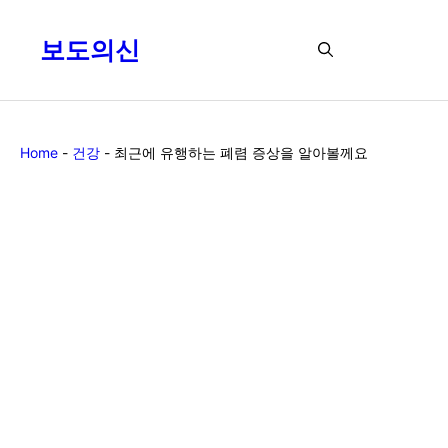
Skip
to
보도의신
Menu
content
Home
-
건강
-
최근에 유행하는 폐렴 증상을 알아볼께요