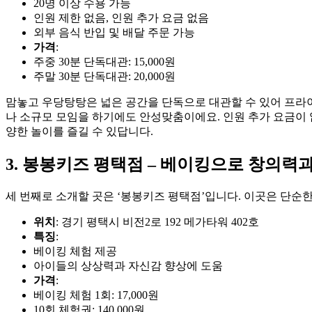
20명 이상 수용 가능
인원 제한 없음, 인원 추가 요금 없음
외부 음식 반입 및 배달 주문 가능
가격
:
주중 30분 단독대관: 15,000원
주말 30분 단독대관: 20,000원
맘놓고 우당탕탕은 넓은 공간을 단독으로 대관할 수 있어 프라이
나 소규모 모임을 하기에도 안성맞춤이에요. 인원 추가 요금이
양한 놀이를 즐길 수 있답니다.
3. 봉봉키즈 평택점 – 베이킹으로 창의력과
세 번째로 소개할 곳은 ‘봉봉키즈 평택점’입니다. 이곳은 단순
위치
: 경기 평택시 비전2로 192 메가타워 402호
특징
:
베이킹 체험 제공
아이들의 상상력과 자신감 향상에 도움
가격
:
베이킹 체험 1회: 17,000원
10회 체험권: 140,000원