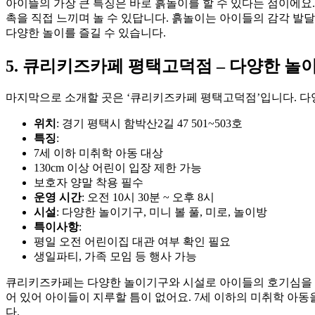
아이뜰의 가장 큰 특징은 바로 흙놀이를 할 수 있다는 점이에요.
촉을 직접 느끼며 놀 수 있답니다. 흙놀이는 아이들의 감각 발
다양한 놀이를 즐길 수 있습니다.
5. 큐리키즈카페 평택고덕점 – 다양한 놀
마지막으로 소개할 곳은 ‘큐리키즈카페 평택고덕점’입니다. 다
위치
: 경기 평택시 함박산2길 47 501~503호
특징
:
7세 이하 미취학 아동 대상
130cm 이상 어린이 입장 제한 가능
보호자 양말 착용 필수
운영 시간
: 오전 10시 30분 ~ 오후 8시
시설
: 다양한 놀이기구, 미니 볼 풀, 미로, 놀이방
특이사항
:
평일 오전 어린이집 대관 여부 확인 필요
생일파티, 가족 모임 등 행사 가능
큐리키즈카페는 다양한 놀이기구와 시설로 아이들의 호기심을 자극
어 있어 아이들이 지루할 틈이 없어요. 7세 이하의 미취학 아
다.