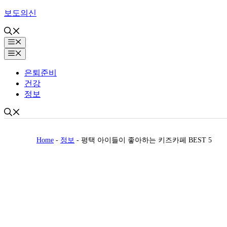
Skip
보도의신
to
content
Menu
Menu
은퇴준비
건강
정보
Home
-
정보
-
평택 아이들이 좋아하는 키즈카페 BEST 5