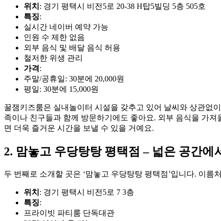
위치
: 경기 평택시 비전5로 20-38 H탑5빌딩 5층 505호
특징
:
실시간 네이버 예약 가능
인원 수 제한 없음
외부 음식 및 배달 음식 허용
철저한 위생 관리
가격
:
주말/공휴일: 30분에 20,000원
평일: 30분에 15,000원
꿀잼키즈룸은 실내놀이터 시설을 갖추고 있어 날씨와 상관없이 
족이나 친구들과 함께 방문하기에도 좋아요. 외부 음식을 가져올
면 더욱 즐거운 시간을 보낼 수 있을 거예요.
2. 맘놓고 우당탕탕 평택점 – 넓은 공간에
두 번째로 소개할 곳은 ‘맘놓고 우당탕탕 평택점’입니다. 이름
위치
: 경기 평택시 비전5로 7 3층
특징
:
프라이빗 파티룸 단독대관