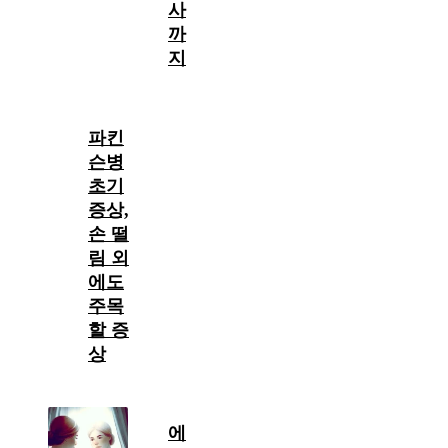
사
까
지
파킨
슨병
초기
증상,
손 떨
림 외
에도
주목
할 증
상
에