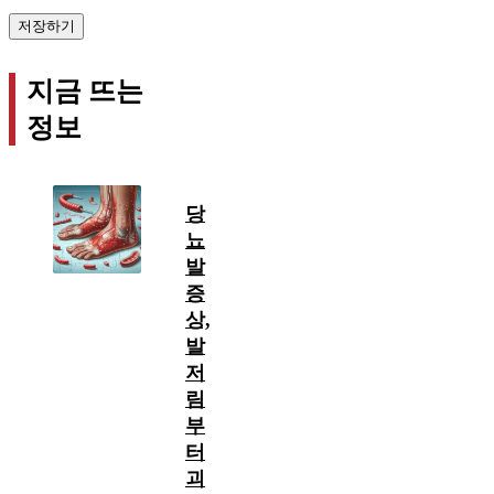
지금 뜨는
정보
당
뇨
발
증
상,
발
저
림
부
터
괴