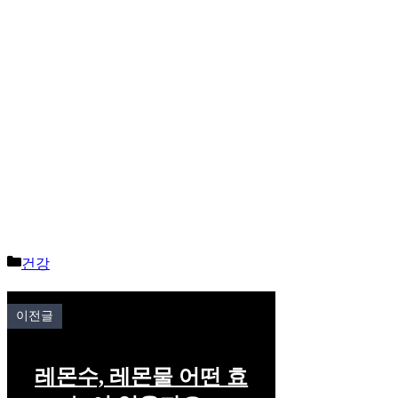
Categories
건강
이전글
레몬수, 레몬물 어떤 효