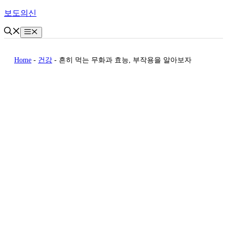
Skip
보도의신
to
content
Menu
Home
-
건강
-
흔히 먹는 무화과 효능, 부작용을 알아보자