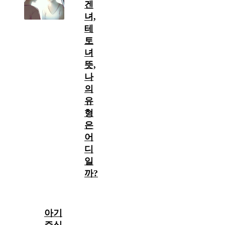
겐
녀,
테
토
녀
뜻,
나
의
유
형
은
어
디
일
까?
아기
주식