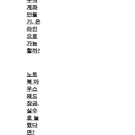
계좌
만들
기, 온
라인
으로
가능
할까?
노트
북 마
우스
패드
잠금,
실수
로 눌
렸다
면?