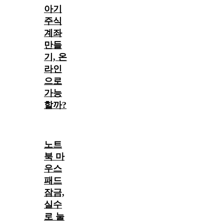
아기
주식
계좌
만들
기, 온
라인
으로
가능
할까?
노트
북 마
우스
패드
잠금,
실수
로 눌