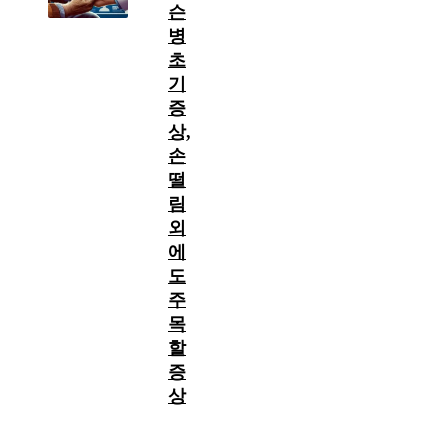
슨
병
초
기
증
상,
손
떨
림
외
에
도
주
목
할
증
상