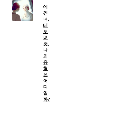
에
겐
녀,
테
토
녀
뜻,
나
의
유
형
은
어
디
일
까?