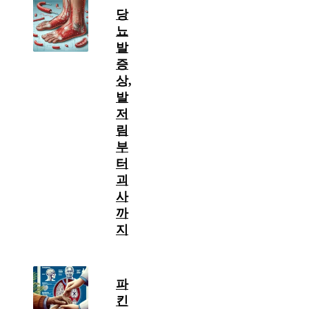
당
뇨
발
증
상,
발
저
림
부
터
괴
사
까
지
파
킨