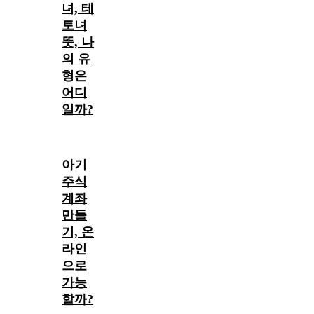
녀, 테
토녀
뜻, 나
의 유
형은
어디
일까?
아기
주식
계좌
만들
기, 온
라인
으로
가능
할까?