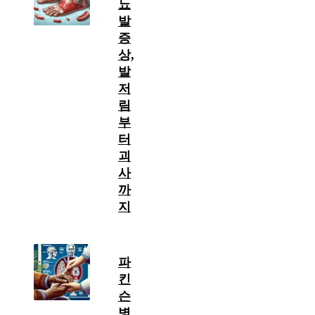
뇨
발
증
상,
발
저
림
부
터
괴
사
까
지
파
킨
슨
병