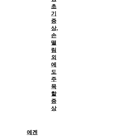
초
기
증
상,
손
떨
림
외
에
도
주
목
할
증
상
에겐