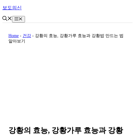
Skip
보도의신
to
content
Menu
Home
-
건강
-
강황의 효능, 강황가루 효능과 강황밥 만드는 법
알아보기
강황의 효능, 강황가루 효능과 강황