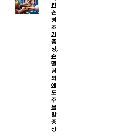
킨
슨
병
초
기
증
상,
손
떨
림
외
에
도
주
목
할
증
상