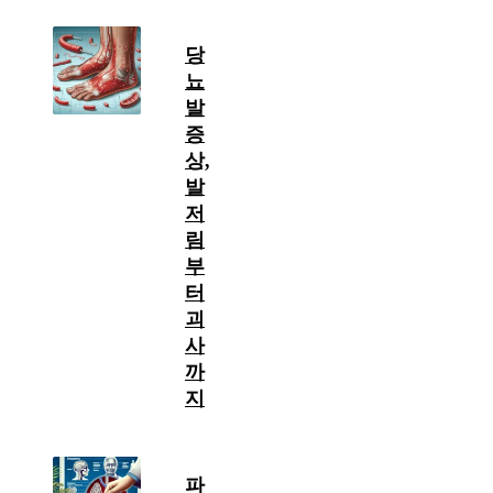
당
뇨
발
증
상,
발
저
림
부
터
괴
사
까
지
파