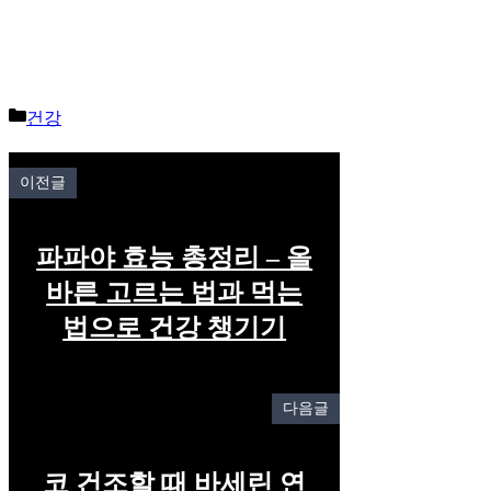
Categories
건강
이전글
파파야 효능 총정리 – 올
바른 고르는 법과 먹는
법으로 건강 챙기기
다음글
코 건조할 때 바세린 연