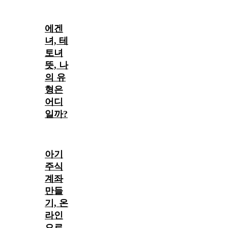
에겐
녀, 테
토녀
뜻, 나
의 유
형은
어디
일까?
아기
주식
계좌
만들
기, 온
라인
으로