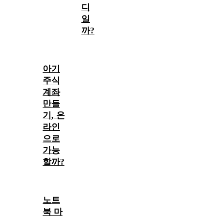
디
일
까?
아기
주식
계좌
만들
기, 온
라인
으로
가능
할까?
노트
북 마