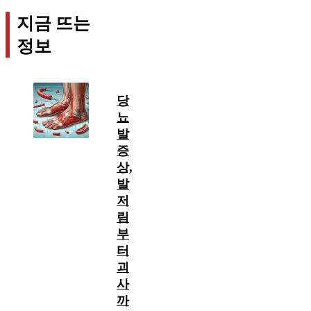
지금 뜨는
정보
당
뇨
발
증
상,
발
저
림
부
터
괴
사
까