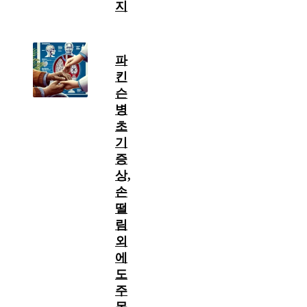
지
파
킨
슨
병
초
기
증
상,
손
떨
림
외
에
도
주