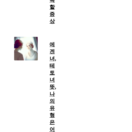
목
할
증
상
에
겐
녀,
테
토
녀
뜻,
나
의
유
형
은
어