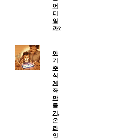
어
디
일
까?
아
기
주
식
계
좌
만
들
기,
온
라
인