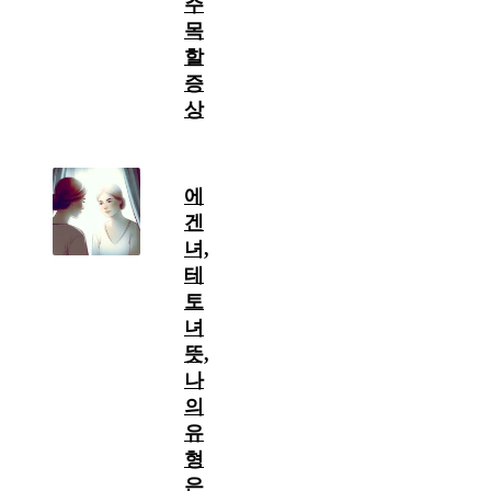
주
목
할
증
상
에
겐
녀,
테
토
녀
뜻,
나
의
유
형
은