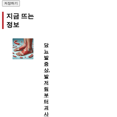
지금 뜨는
정보
당
뇨
발
증
상,
발
저
림
부
터
괴
사