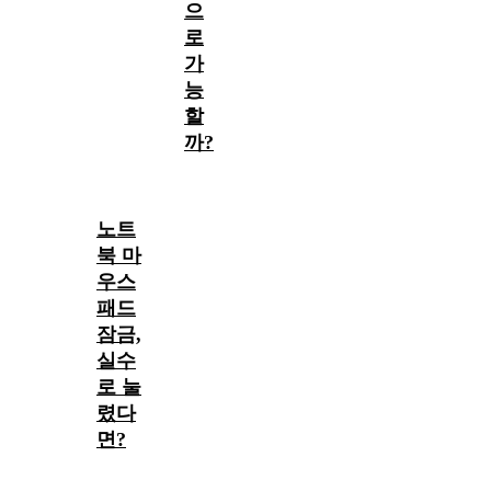
으
로
가
능
할
까?
노트
북 마
우스
패드
잠금,
실수
로 눌
렸다
면?