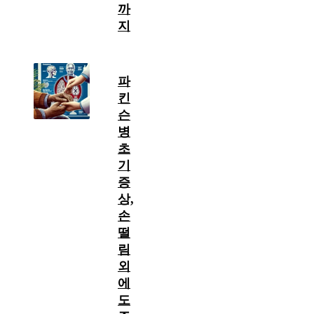
까
지
파
킨
슨
병
초
기
증
상,
손
떨
림
외
에
도