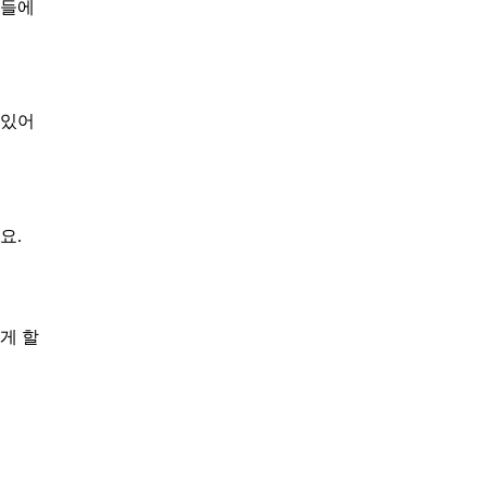
분들에
 있어
요.
게 할