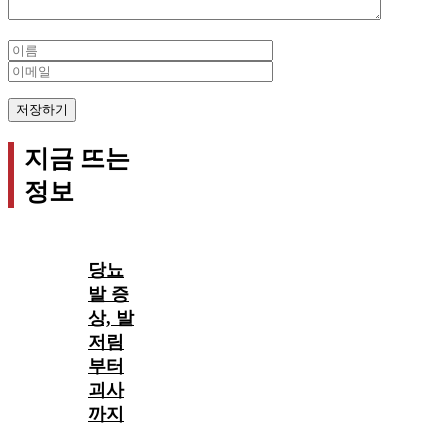
Name
Email
지금 뜨는
정보
당뇨
발 증
상, 발
저림
부터
괴사
까지