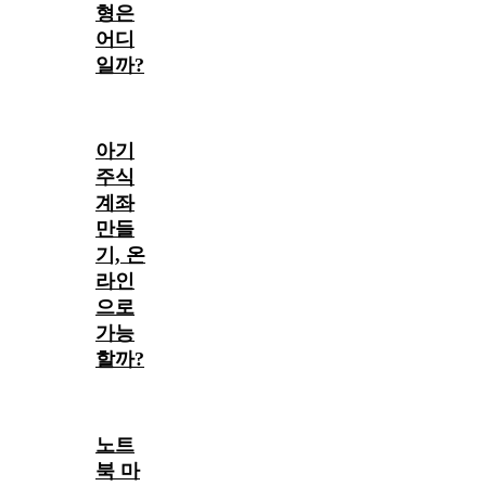
형은
어디
일까?
아기
주식
계좌
만들
기, 온
라인
으로
가능
할까?
노트
북 마