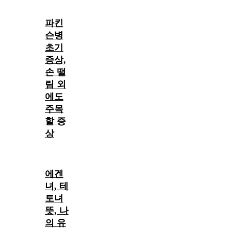
파킨
슨병
초기
증상,
손 떨
림 외
에도
주목
할 증
상
에겐
녀, 테
토녀
뜻, 나
의 유