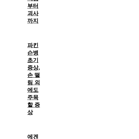
부터
괴사
까지
파킨
슨병
초기
증상,
손 떨
림 외
에도
주목
할 증
상
에겐