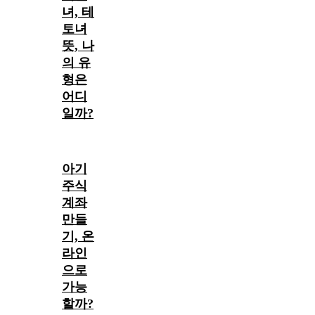
녀, 테
토녀
뜻, 나
의 유
형은
어디
일까?
아기
주식
계좌
만들
기, 온
라인
으로
가능
할까?