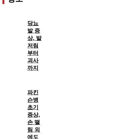
당뇨
발 증
상, 발
저림
부터
괴사
까지
파킨
슨병
초기
증상,
손 떨
림 외
에도