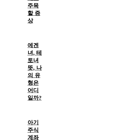
주목
할 증
상
에겐
녀, 테
토녀
뜻, 나
의 유
형은
어디
일까?
아기
주식
계좌