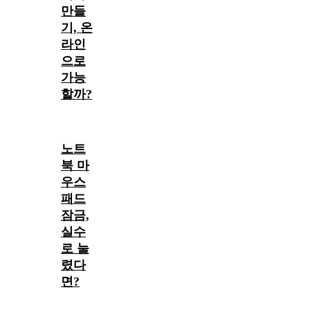
만들
기, 온
라인
으로
가능
할까?
노트
북 마
우스
패드
잠금,
실수
로 눌
렸다
면?