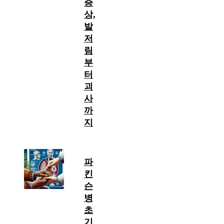
증
상,
발
저
림
부
터
괴
사
까
지
파
킨
슨
병
초
기