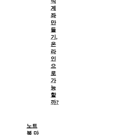
식
계
좌
만
들
기,
온
라
인
으
로
가
능
할
까?
노트
북 마