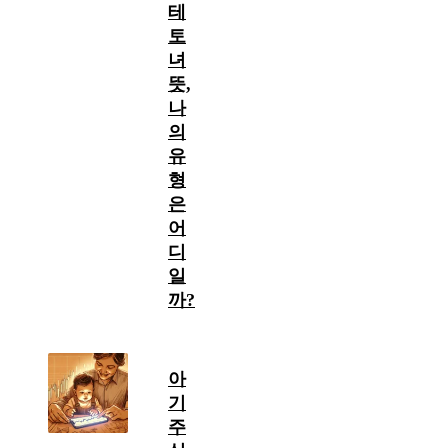
테
토
녀
뜻,
나
의
유
형
은
어
디
일
까?
아
기
주