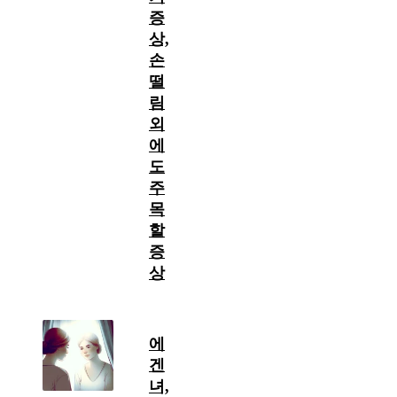
증
상,
손
떨
림
외
에
도
주
목
할
증
상
에
겐
녀,