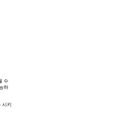
울 수
가능하
욕 시키