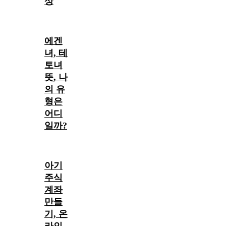
상
에겐
녀, 테
토녀
뜻, 나
의 유
형은
어디
일까?
아기
주식
계좌
만들
기, 온
라인