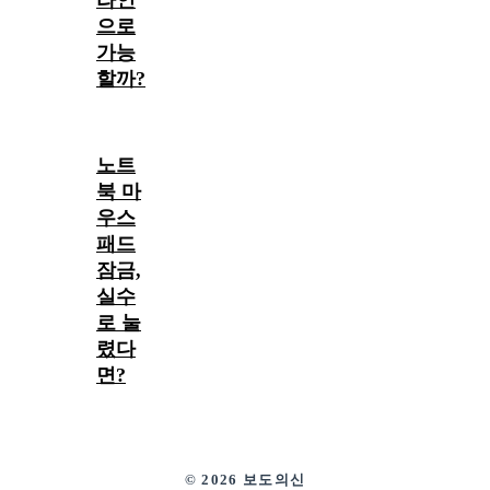
으로
가능
할까?
노트
북 마
우스
패드
잠금,
실수
로 눌
렸다
면?
© 2026 보도의신