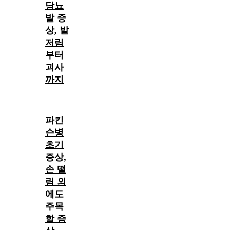
당뇨
발 증
상, 발
저림
부터
괴사
까지
파킨
슨병
초기
증상,
손 떨
림 외
에도
주목
할 증