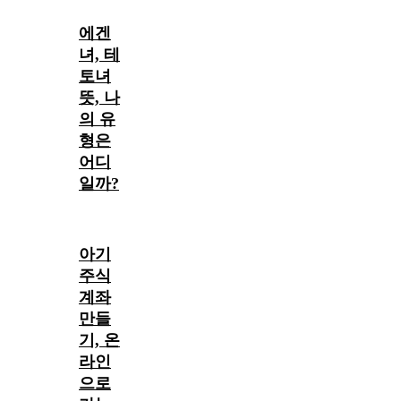
에겐
녀, 테
토녀
뜻, 나
의 유
형은
어디
일까?
아기
주식
계좌
만들
기, 온
라인
으로