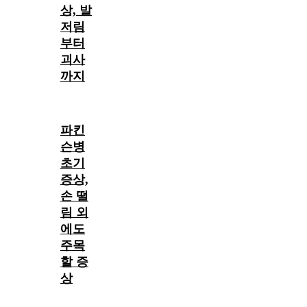
상, 발
저림
부터
괴사
까지
파킨
슨병
초기
증상,
손 떨
림 외
에도
주목
할 증
상