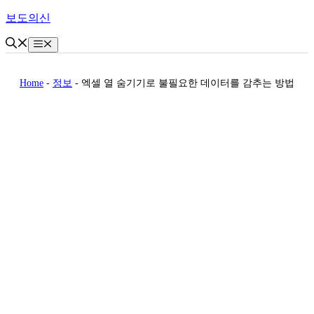
Skip
보도의신
to
content
Menu
Home
-
정보
-
엑셀 열 숨기기로 불필요한 데이터를 감추는 방법