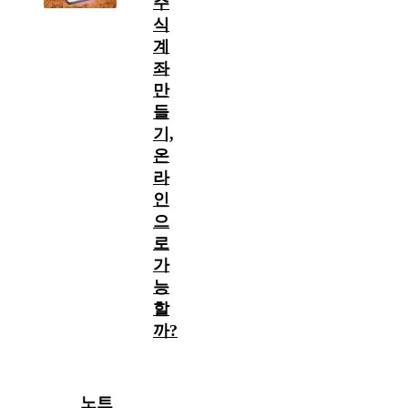
주
식
계
좌
만
들
기,
온
라
인
으
로
가
능
할
까?
노트