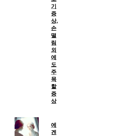
기
증
상,
손
떨
림
외
에
도
주
목
할
증
상
에
겐