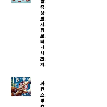
발
증
상,
발
저
림
부
터
괴
사
까
지
파
킨
슨
병
초