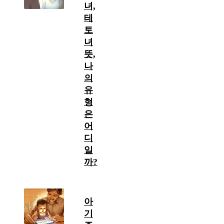
녀,
테
토
녀
뜻,
나
의
유
형
은
어
디
일
까?
아
기