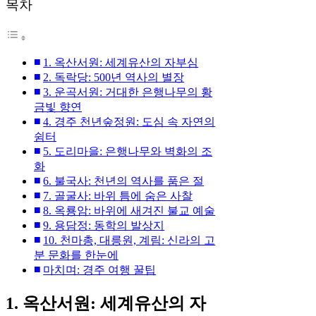
목차
1. 옥산서원: 세계유산의 자부심
2. 독락당: 500년 역사의 별장
3. 운곡서원: 거대한 은행나무의 황
금빛 향연
4. 경주 천년숲정원: 도심 속 자연의
쉼터
5. 도리마을: 은행나무와 벽화의 조
화
6. 불국사: 천년의 역사를 품은 절
7. 골굴사: 바위 틈에 숨은 사찰
8. 옥룡암: 바위에 새겨진 불교 예술
9. 용담정: 동학의 발상지
10. 천마총, 대릉원, 계림: 신라의 고
분 문화를 한눈에
마치며: 경주 여행 꿀팁
1. 옥산서원: 세계유산의 자