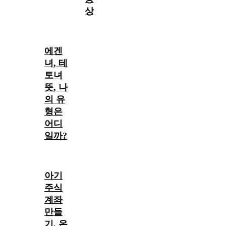
상
에겐
녀, 테
토녀
뜻, 나
의 유
형은
어디
일까?
아기
주식
계좌
만들
기, 온