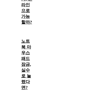
라인
으로
가능
할까?
노트
북 마
우스
패드
잠금,
실수
로 눌
렸다
면?