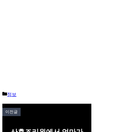
Categories
정보
이전글
산후조리원에서 엄마가