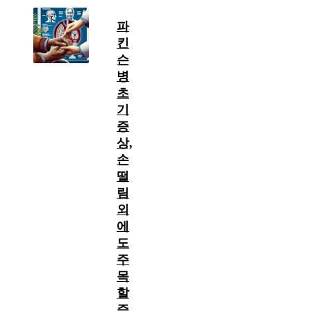
파
킨
슨
병
초
기
증
상,
손
떨
림
외
에
도
주
목
할
증