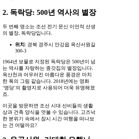
2. 독락당: 500년 역사의 별장
두 번째 명소는 조선 전기 문신 이언적 선생
의 별장, 독락당입니다.
위치
: 경북 경주시 안강읍 옥산서원길
300-3
1964년 보물로 지정된 독락당은 500년이 넘
는 역사를 자랑하는 종갓집의 별장입니다.
옥산천과 어우러진 아름다운 풍경은 마치
한 폭의 그림 같습니다. 2018년에는 영화
‘명당’의 촬영지로 사용되어 더욱 유명해졌
죠.
이곳을 방문하면 조선 시대 선비들의 생활
상과 건축 양식을 엿볼 수 있습니다. 고즈넉
한 분위기 속에서 잠시 시간 여행을 떠나보
는 건 어떨까요?