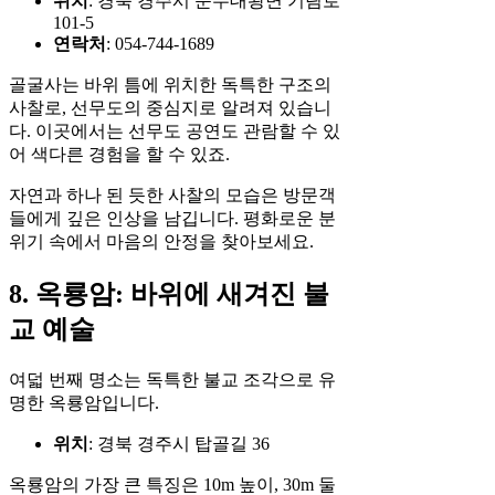
위치
: 경북 경주시 문무대왕면 기림로
101-5
연락처
: 054-744-1689
골굴사는 바위 틈에 위치한 독특한 구조의
사찰로, 선무도의 중심지로 알려져 있습니
다. 이곳에서는 선무도 공연도 관람할 수 있
어 색다른 경험을 할 수 있죠.
자연과 하나 된 듯한 사찰의 모습은 방문객
들에게 깊은 인상을 남깁니다. 평화로운 분
위기 속에서 마음의 안정을 찾아보세요.
8. 옥룡암: 바위에 새겨진 불
교 예술
여덟 번째 명소는 독특한 불교 조각으로 유
명한 옥룡암입니다.
위치
: 경북 경주시 탑골길 36
옥룡암의 가장 큰 특징은 10m 높이, 30m 둘