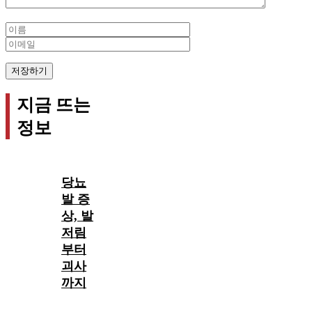
Name
Email
지금 뜨는
정보
당뇨
발 증
상, 발
저림
부터
괴사
까지