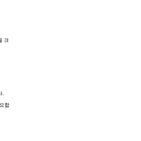
을 크
.
중요합