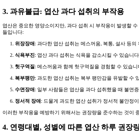
3. 과유불급: 엽산 과다 섭취의 부작용
엽산은 중요한 영양소이지만, 과다 섭취 시 부작용이 발생할 수
들입니다:
위장장애
: 과다한 엽산 섭취는 메스꺼움, 복통, 설사 등의
식욕부진
: 엽산 과다 섭취는 식욕을 감소시킬 수 있습니다
헛구역질
: 메스꺼움과 함께 헛구역질을 경험할 수 있습니
복부팽만
: 과도한 엽산 섭취는 복부 팽만감을 유발할 수 
수면장애
: 일부 사람들은 엽산을 과다 섭취했을 때 불면
정서적 장애
: 드물게 과도한 엽산 섭취가 정서적 불안정이
이러한 부작용을 예방하기 위해서는 권장량을 준수하는 것이 중
4. 연령대별, 성별에 따른 엽산 하루 권장