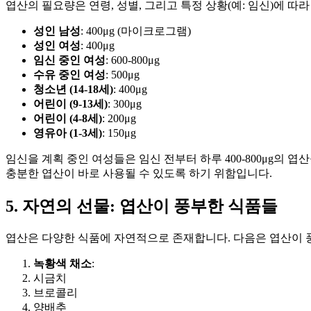
엽산의 필요량은 연령, 성별, 그리고 특정 상황(예: 임신)에 따
성인 남성
: 400μg (마이크로그램)
성인 여성
: 400μg
임신 중인 여성
: 600-800μg
수유 중인 여성
: 500μg
청소년 (14-18세)
: 400μg
어린이 (9-13세)
: 300μg
어린이 (4-8세)
: 200μg
영유아 (1-3세)
: 150μg
임신을 계획 중인 여성들은 임신 전부터 하루 400-800μg의 
충분한 엽산이 바로 사용될 수 있도록 하기 위함입니다.
5. 자연의 선물: 엽산이 풍부한 식품들
엽산은 다양한 식품에 자연적으로 존재합니다. 다음은 엽산이 
녹황색 채소
:
시금치
브로콜리
양배추