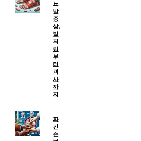
뇨
발
증
상,
발
저
림
부
터
괴
사
까
지
파
킨
슨