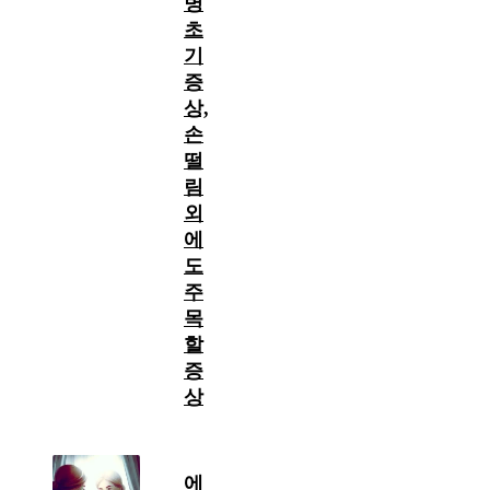
병
초
기
증
상,
손
떨
림
외
에
도
주
목
할
증
상
에