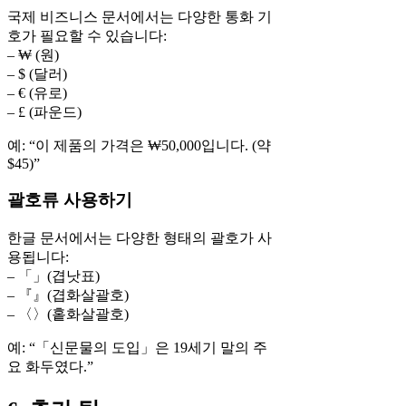
국제 비즈니스 문서에서는 다양한 통화 기
호가 필요할 수 있습니다:
– ₩ (원)
– $ (달러)
– € (유로)
– £ (파운드)
예: “이 제품의 가격은 ₩50,000입니다. (약
$45)”
괄호류 사용하기
한글 문서에서는 다양한 형태의 괄호가 사
용됩니다:
– 「」(겹낫표)
– 『』(겹화살괄호)
– 〈〉(홑화살괄호)
예: “「신문물의 도입」은 19세기 말의 주
요 화두였다.”