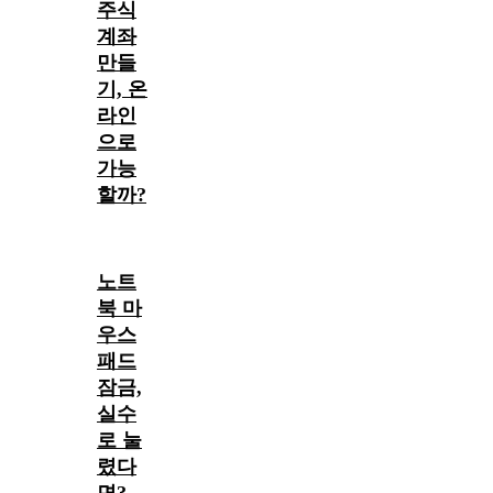
주식
계좌
만들
기, 온
라인
으로
가능
할까?
노트
북 마
우스
패드
잠금,
실수
로 눌
렸다