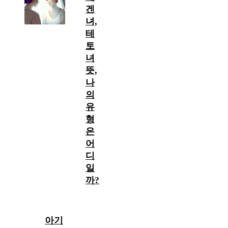
겐
녀,
테
토
녀
뜻,
나
의
유
형
은
어
디
일
까?
아기