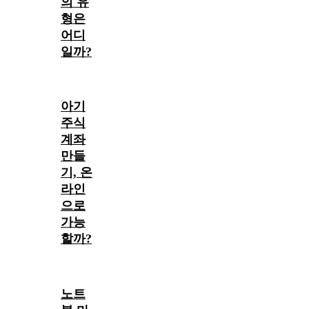
의 유
형은
어디
일까?
아기
주식
계좌
만들
기, 온
라인
으로
가능
할까?
노트