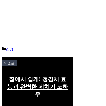
Categories
건강
이전글
집에서 쉽게! 청경채 효
능과 완벽한 데치기 노하
우