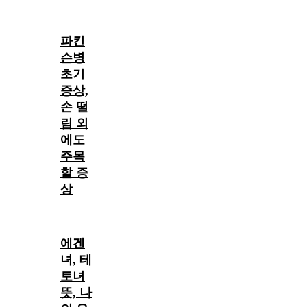
파킨
슨병
초기
증상,
손 떨
림 외
에도
주목
할 증
상
에겐
녀, 테
토녀
뜻, 나