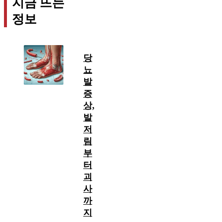
지금 뜨는
정보
당
뇨
발
증
상,
발
저
림
부
터
괴
사
까
지