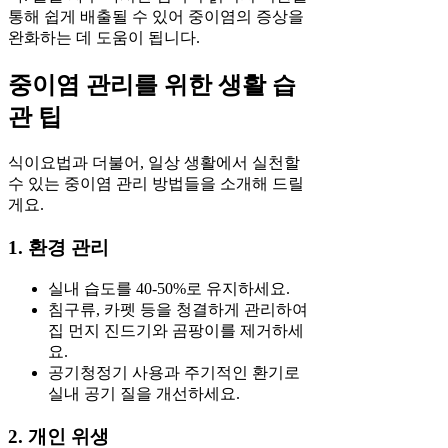
통해 쉽게 배출될 수 있어 중이염의 증상을
완화하는 데 도움이 됩니다.
중이염 관리를 위한 생활 습
관 팁
식이요법과 더불어, 일상 생활에서 실천할
수 있는 중이염 관리 방법들을 소개해 드릴
게요.
1. 환경 관리
실내 습도를 40-50%로 유지하세요.
침구류, 카펫 등을 청결하게 관리하여
집 먼지 진드기와 곰팡이를 제거하세
요.
공기청정기 사용과 주기적인 환기로
실내 공기 질을 개선하세요.
2. 개인 위생