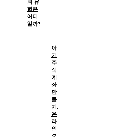
의 유
형은
어디
일까?
아
기
주
식
계
좌
만
들
기,
온
라
인
으