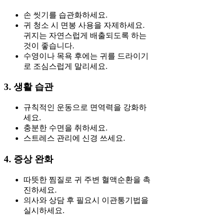
손 씻기를 습관화하세요.
귀 청소 시 면봉 사용을 자제하세요.
귀지는 자연스럽게 배출되도록 하는
것이 좋습니다.
수영이나 목욕 후에는 귀를 드라이기
로 조심스럽게 말리세요.
3. 생활 습관
규칙적인 운동으로 면역력을 강화하
세요.
충분한 수면을 취하세요.
스트레스 관리에 신경 쓰세요.
4. 증상 완화
따뜻한 찜질로 귀 주변 혈액순환을 촉
진하세요.
의사와 상담 후 필요시 이관통기법을
실시하세요.