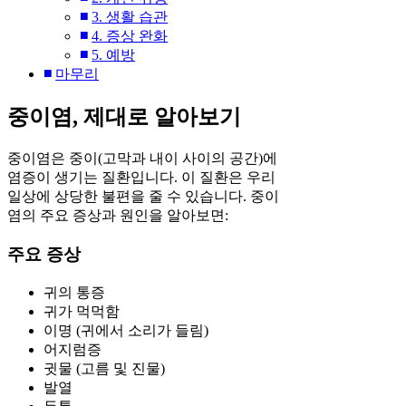
3. 생활 습관
4. 증상 완화
5. 예방
마무리
중이염, 제대로 알아보기
중이염은 중이(고막과 내이 사이의 공간)에
염증이 생기는 질환입니다. 이 질환은 우리
일상에 상당한 불편을 줄 수 있습니다. 중이
염의 주요 증상과 원인을 알아보면:
주요 증상
귀의 통증
귀가 먹먹함
이명 (귀에서 소리가 들림)
어지럼증
귓물 (고름 및 진물)
발열