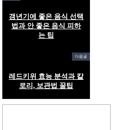
갱년기에 좋은 음식 선택
법과 안 좋은 음식 피하
는 팁
다음글
레드키위 효능 분석과 칼
로리, 보관법 꿀팁
Comment