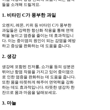
들을 소개해 드릴게요.
1. 비타민 C가 풍부한 과일
오렌지, 레몬, 키위 등 비타민 C가 풍부한
과일들은 강력한 항산화 작용을 통해 면역
력을 높이고 염증을 줄이는 데 효과적입니
다. 이는 중이염의 원인이 되는 감염을 예방
하고 증상을 완화하는 데 도움을 줍니다.
2. 생강
생강에 포함된 진저롤, 쇼가올 등의 성분은
뛰어난 항염 작용을 가지고 있어 중이염으
로 인한 염증을 완화하는 데 도움을 줍니다.
또한 몸을 따뜻하게 해주어 면역력을 강화
하는 데도 효과적입니다. 따뜻한 생강차 한
잔으로 몸과 마음을 달래보세요.
3. 마늘