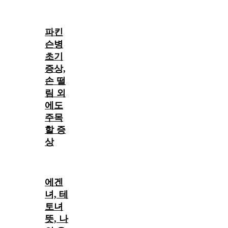
파킨
슨병
초기
증상,
손 떨
림 외
에도
주목
할 증
상
에겐
녀, 테
토녀
뜻, 나