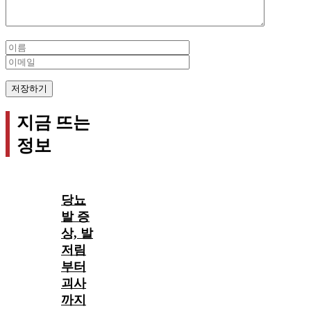
Name
Email
지금 뜨는
정보
당뇨
발 증
상, 발
저림
부터
괴사
까지