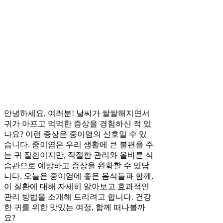
안녕하세요, 여러분! 날씨가 쌀쌀해지면서
귀가 아프고 먹먹한 증상을 경험하신 적 있
나요? 이런 증상은 중이염의 신호일 수 있
습니다. 중이염은 우리 생활에 큰 불편을 주
는 귀 질환이지만, 적절한 관리와 올바른 식
습관으로 예방하고 증상을 완화할 수 있답
니다. 오늘은 중이염에 좋은 음식들과 함께,
이 질환에 대해 자세히 알아보고 효과적인
관리 방법을 소개해 드리려고 합니다. 건강
한 귀를 위한 맛있는 여정, 함께 떠나볼까
요?