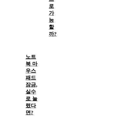
로
가
능
할
까?
노트
북 마
우스
패드
잠금,
실수
로 눌
렸다
면?