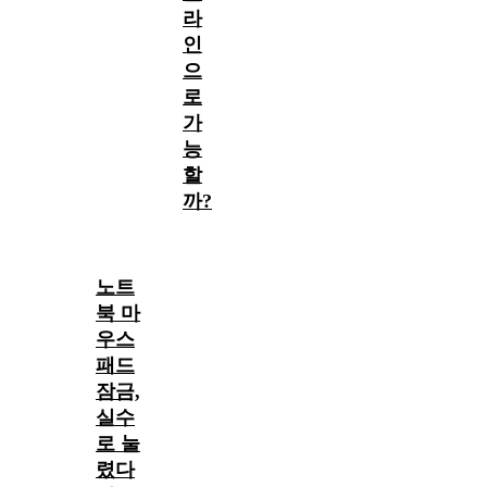
라
인
으
로
가
능
할
까?
노트
북 마
우스
패드
잠금,
실수
로 눌
렸다