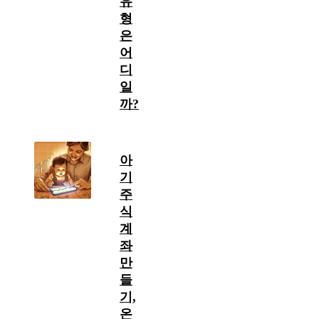
유
형
은
어
디
일
까?
아
기
주
식
계
좌
만
들
기,
온