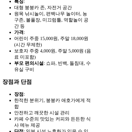
특징
:
대형 붕붕카 존, 자전거 공간
원목 낚시놀이, 편백나무 놀이터, 농
구존, 볼풀장, 미끄럼틀, 역할놀이 공
간 등
가격
:
어린이 주중 15,000원, 주말 18,000원
(시간 무제한)
보호자 주중 4,000원, 주말 5,000원 (음
료 미포함)
부모 편의시설
: 쇼파, 빈백, 돌침대, 수
유실 구비
장점과 단점
장점
:
한적한 분위기, 붕붕카 애호가에게 적
합
안전하고 깨끗한 시설 관리
카페 수준의 맛있는 커피와 든든한 식
사 메뉴 제공
단점
: 일부 시설 노후화가 있을 수 있