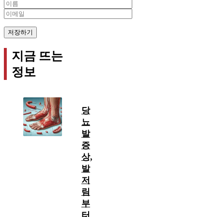
Name
Email
지금 뜨는
정보
당
뇨
발
증
상,
발
저
림
부
터