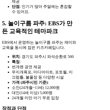
제공
단점
: 인기가 많아 주말에는 혼잡할
수 있어요.
5. 놀이구름 파주: EBS가 만
든 교육적인 테마파크
EBS에서 운영하는 놀이구름 파주는 재미와
교육을 동시에 잡은 키즈카페입니다.
위치
: 경기도 파주시 와석순환로 500
특징
:
번개맨 공연 제공
무지개폭포, 미디어아트, 포토월, 미
끄럼틀, 볼풀장 등 다양한 시설
가격 (파주시민 기준)
:
소인(24개월~13세) 12,000원
대인(14세 이상) 5,000원
24개월 미만 아기 무료 입장
장점과 단점