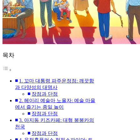
목차
1. 꼬마 대통령 파주운정점: 깨끗함
과 다양성의 대명사
장점과 단점
2. 헤이리 예술아 노올자: 예술 마을
에서 즐기는 종일 놀이
장점과 단점
3. 아지동 키즈카페: 대형 붕붕카의
천국
장점과 단점
4. 운정홈플러스 점핑스파이더: 트