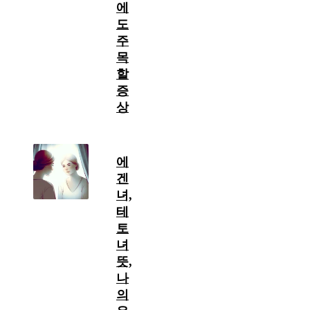
에
도
주
목
할
증
상
에
겐
녀,
테
토
녀
뜻,
나
의