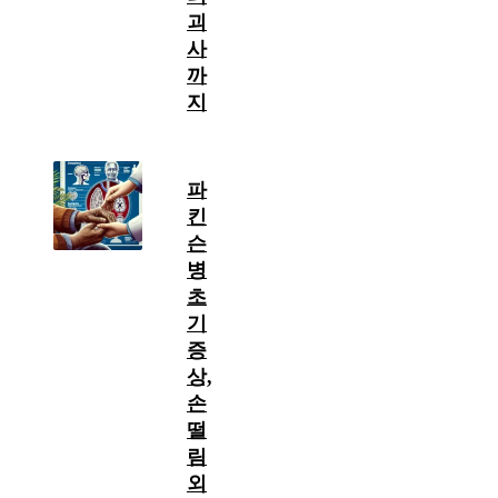
괴
사
까
지
파
킨
슨
병
초
기
증
상,
손
떨
림
외