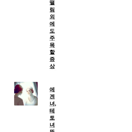
떨
림
외
에
도
주
목
할
증
상
에
겐
녀,
테
토
녀
뜻,