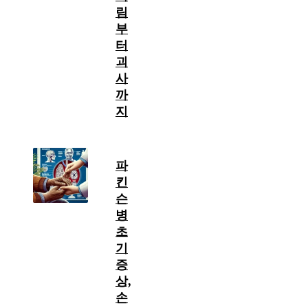
림
부
터
괴
사
까
지
파
킨
슨
병
초
기
증
상,
손