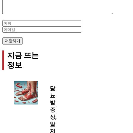
Name
Email
지금 뜨는
정보
당
뇨
발
증
상,
발
저