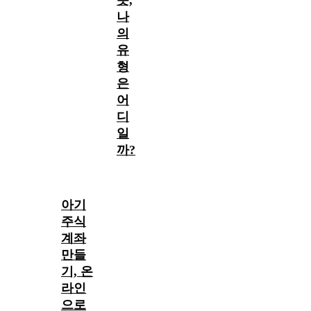
나
의
유
형
은
어
디
일
까?
아기
주식
계좌
만들
기, 온
라인
으로