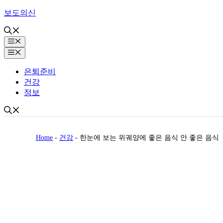
Skip
보도의신
to
content
Menu
Menu
은퇴준비
건강
정보
Home
-
건강
-
한눈에 보는 위궤양에 좋은 음식 안 좋은 음식