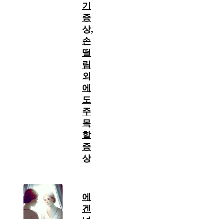
기
증
상,
손
떨
림
외
에
도
주
목
할
증
상
에
겐