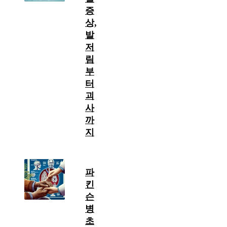
증
상,
발
저
림
부
터
괴
사
까
지
파
킨
슨
병
초