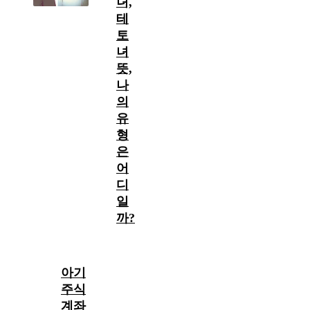
녀,
테
토
녀
뜻,
나
의
유
형
은
어
디
일
까?
아기
주식
계좌