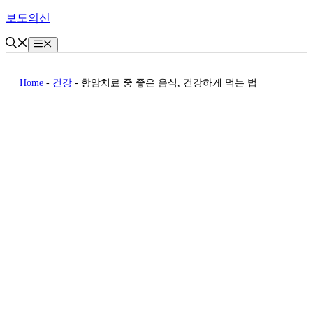
Skip
보도의신
to
content
Menu
Home
-
건강
-
항암치료 중 좋은 음식, 건강하게 먹는 법