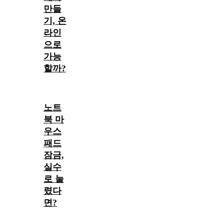
만들
기, 온
라인
으로
가능
할까?
노트
북 마
우스
패드
잠금,
실수
로 눌
렸다
면?