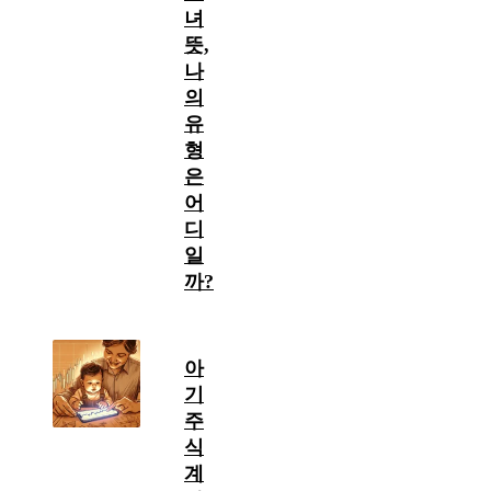
녀
뜻,
나
의
유
형
은
어
디
일
까?
아
기
주
식
계