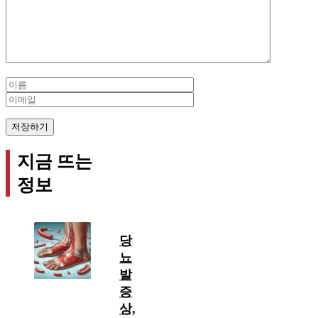
Name
Email
지금 뜨는
정보
당
뇨
발
증
상,