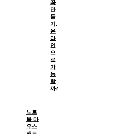
좌
만
들
기,
온
라
인
으
로
가
능
할
까?
노트
북 마
우스
패드