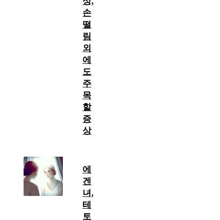
상,
손
떨
림
외
에
도
주
목
할
증
상
에
겐
녀,
테
토