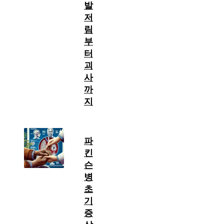
발
저
림
부
터
괴
사
까
지
파
킨
슨
병
초
기
증