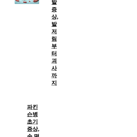
발
증
상,
발
저
림
부
터
괴
사
까
지
파킨
슨병
초기
증상,
손 떨