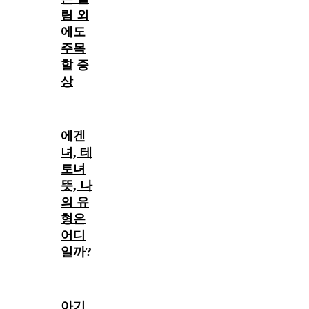
림 외
에도
주목
할 증
상
에겐
녀, 테
토녀
뜻, 나
의 유
형은
어디
일까?
아기