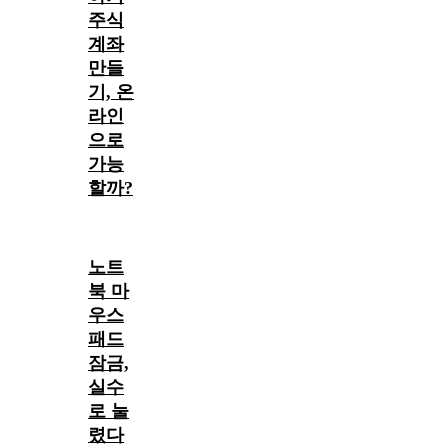
주식
계좌
만들
기, 온
라인
으로
가능
할까?
노트
북 마
우스
패드
잠금,
실수
로 눌
렸다