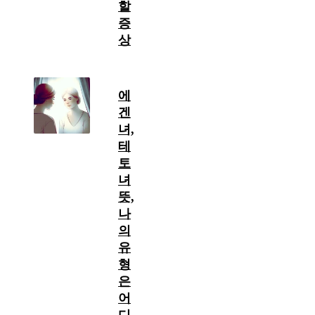
할
증
상
에
겐
녀,
테
토
녀
뜻,
나
의
유
형
은
어