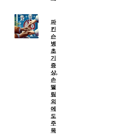
파
킨
슨
병
초
기
증
상,
손
떨
림
외
에
도
주
목