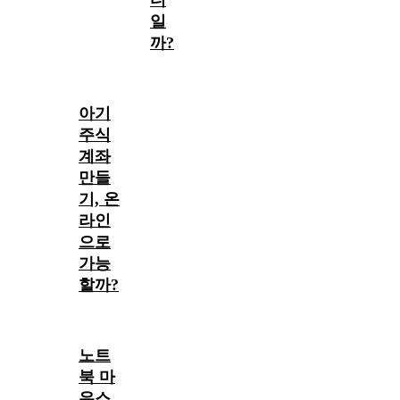
디
일
까?
아기
주식
계좌
만들
기, 온
라인
으로
가능
할까?
노트
북 마
우스