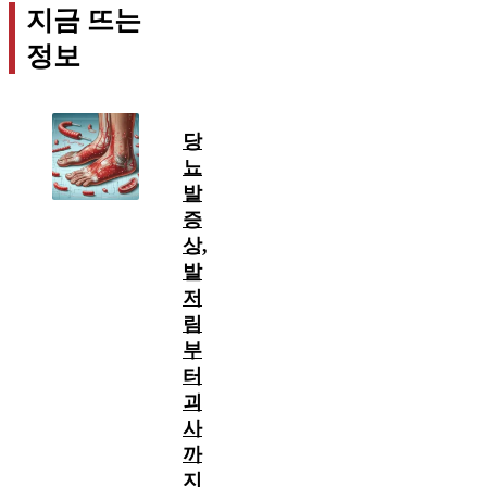
지금 뜨는
정보
당
뇨
발
증
상,
발
저
림
부
터
괴
사
까
지