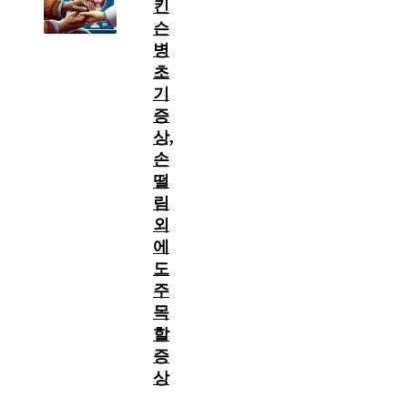
킨
슨
병
초
기
증
상,
손
떨
림
외
에
도
주
목
할
증
상