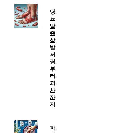
당
뇨
발
증
상,
발
저
림
부
터
괴
사
까
지
파