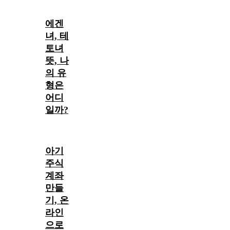
에겐
녀, 테
토녀
뜻, 나
의 유
형은
어디
일까?
아기
주식
계좌
만들
기, 온
라인
으로