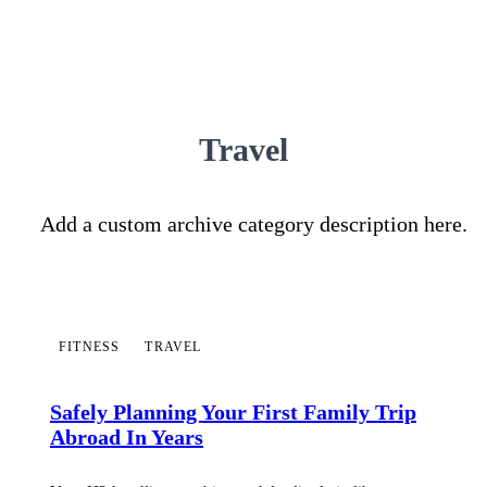
Travel
Add a custom archive category description here.
FITNESS
TRAVEL
Safely Planning Your First Family Trip
Abroad In Years